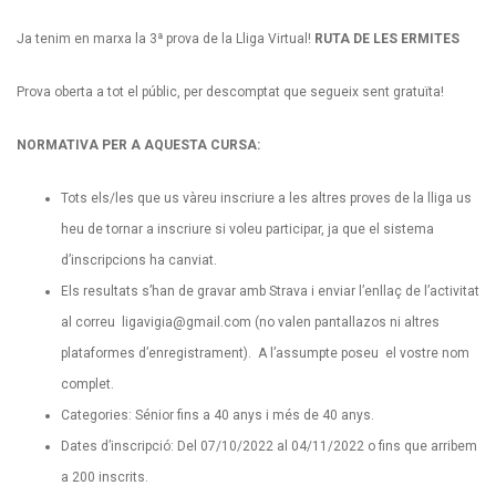
Ja tenim en marxa la 3ª prova de la Lliga Virtual!
RUTA DE LES ERMITES
Prova oberta a tot el públic, per descomptat que segueix sent gratuïta!
NORMATIVA PER A AQUESTA CURSA:
Tots els/les que us vàreu inscriure a les altres proves de la lliga us
heu de tornar a inscriure si voleu participar, ja que el sistema
d’inscripcions ha canviat.
Els resultats s’han de gravar amb Strava i enviar l’enllaç de l’activitat
al correu
ligavigia@gmail.com
(no valen pantallazos ni altres
plataformes d’enregistrament). A l’assumpte poseu el vostre nom
complet.
Categories: Sénior fins a 40 anys i més de 40 anys.
Dates d’inscripció: Del 07/10/2022 al 04/11/2022 o fins que arribem
a 200 inscrits.