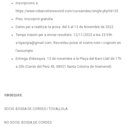
Inscripcions a:
https://www.cebarcelonesnord.com/cursaindex/single.php?id=25
Preu: Inscripció gratuïta.
Dates per a realitzar la prova: del 5 al 12 de Novembre de 2022
Temps màxim per a enviar resultats: 12/11/2022 a les 23:59h
a
ligavigia@gmail.com
. Recordeu posar el vostre nom i cognom en
l’assumpte.
Entrega d’obsequis: 13 de novembre a la Plaça del Barri Llatí de 17h
a 20h (Carrer del Perú 45, 08921 Santa Coloma de Gramenet)
OBSEQUIS:
SOCIS: BOSSA DE CORDES I TOVALLOLA
NO SOCIS: BOSSA DE CORDES