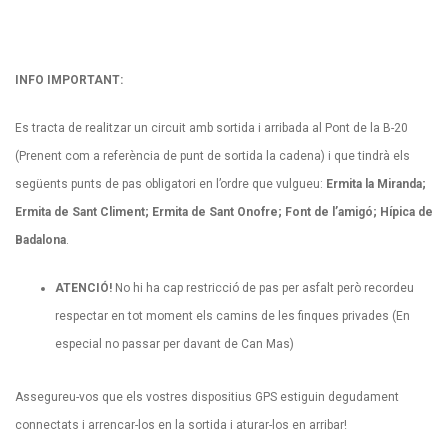
INFO IMPORTANT:
Es tracta de realitzar un circuit amb sortida i arribada al Pont de la B-20
(Prenent com a referència de punt de sortida la cadena) i que tindrà els
següents punts de pas obligatori en l’ordre que vulgueu:
Ermita la Miranda;
Ermita de Sant Climent; Ermita de Sant Onofre; Font de l’amigó; Hípica de
Badalona
.
ATENCIÓ!
No hi ha cap restricció de pas per asfalt però recordeu
respectar en tot moment els camins de les finques privades (En
especial no passar per davant de Can Mas)
Assegureu-vos que els vostres dispositius GPS estiguin degudament
connectats i arrencar-los en la sortida i aturar-los en arribar!