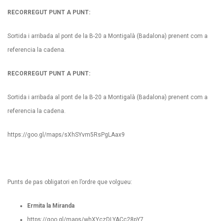
RECORREGUT PUNT A PUNT:
Sortida i arribada al pont de la B-20 a Montigalà (Badalona) prenent com a
referencia la cadena.
RECORREGUT PUNT A PUNT:
Sortida i arribada al pont de la B-20 a Montigalà (Badalona) prenent com a
referencia la cadena.
https://goo.gl/maps/sXhSYvm5RsPgLAax9
Punts de pas obligatori en l’ordre que volgueu:
Ermita la Miranda
https://goo.gl/maps/whXYczDLYACc28pY7