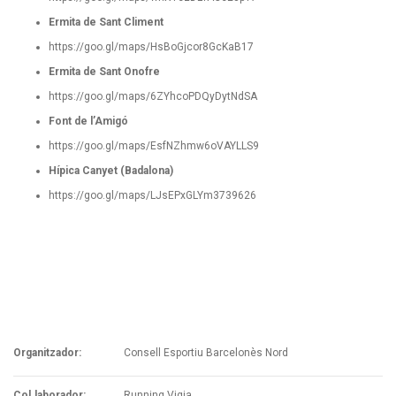
Ermita de Sant Climent
https://goo.gl/maps/HsBoGjcor8GcKaB17
Ermita de Sant Onofre
https://goo.gl/maps/6ZYhcoPDQyDytNdSA
Font de l’Amigó
https://goo.gl/maps/EsfNZhmw6oVAYLLS9
Hípica Canyet (Badalona)
https://goo.gl/maps/LJsEPxGLYm3739626
Organitzador:
Consell Esportiu Barcelonès Nord
Col.laborador:
Running Vigia