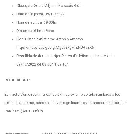
Obsequis: Socis Mitjons. No socis Bidó.
Data de la prova: 09/10/2022
Hora de sortida: 09:30h.
Distància: 6 Kms Aprox
Lloc: Pistes d’Atletisme Antonio Amorós
https://maps.app.goo.gl/DgJvzRgFmtNURa3X6
Recollida de dorsals i xips: Pistes d’atletisme, el mateix dia
09/10/2022 de 08:00h a 09:15h
RECORREGUT:
Es tracta d’un circuit marcat de 6km aprox amb sortida i arribada a les
pistes d’atletisme, sense desnivell significant i que transcorre pel parc de
Can Zam (Sorra- asfalt)