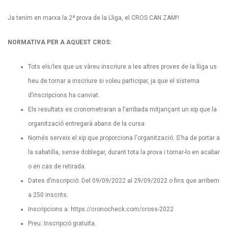
Ja tenim en marxa la 2ª prova de la Lliga, el CROS CAN ZAM!!
NORMATIVA PER A AQUEST CROS:
Tots els/les que us vàreu inscriure a les altres proves de la lliga us
heu de tornar a inscriure si voleu participar, ja que el sistema
d’inscripcions ha canviat.
Els resultats es cronometraran a l’arribada mitjançant un xip que la
organització entregarà abans de la cursa.
Només serveix el xip que proporciona l'organització. S'ha de portar a
la sabatilla, sense doblegar, durant tota la prova i tornar-lo en acabar
o en cas de retirada.
Dates d’inscripció: Del 09/09/2022 al 29/09/2022 o fins que arribem
a 250 inscrits.
Inscripcions a:
https://cronocheck.com/cross-2022
Preu: Inscripció gratuïta.