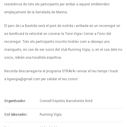
resistència de tots els participants per arribar a aquest emblemàtic
emplaçament de la Serralada de Marina.
El parc de La Bastida serà el punt de sortida i arribada en un recorregut on
es bonificarà la velocitat en coronar la Torre Vigia i tornar a l'inici del
recorregut. Tots els participants inscrits tindràn com a obsequi uns
maniguets, en cas de ser socis del club Running Vigia, o, en el cas dels no
socis, rebràn una tovallola esportiva.
Recorda descarregar-te el programa STRAVA i enviar el teu temps i track
a
ligavigia@gmail.com
per validar el teu crono!
Organitzador:
Consell Esportiu Barcelonès Nord
Col.laborador:
Running Vigia