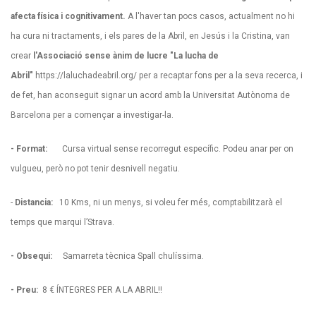
afecta física i cognitivament.
A l'haver tan pocs casos, actualment no hi
ha cura ni tractaments, i els pares de la Abril, en Jesús i la Cristina, van
crear
l'Associació sense ànim de lucre
"La lucha de
Abril"
https://laluchadeabril.org/
per a recaptar fons per a la seva recerca, i
de fet, han aconseguit signar un acord amb la Universitat Autònoma de
Barcelona per a començar a investigar-la.
- Format:
Cursa virtual sense recorregut específic. Podeu anar per on
vulgueu, però no pot tenir desnivell negatiu.
-
Distancia:
10 Kms, ni un menys, si voleu fer més, comptabilitzarà el
temps que marqui l’Strava.
- Obsequi:
Samarreta tècnica Spall chulíssima.
- Preu:
8 € ÍNTEGRES PER A LA ABRIL!!