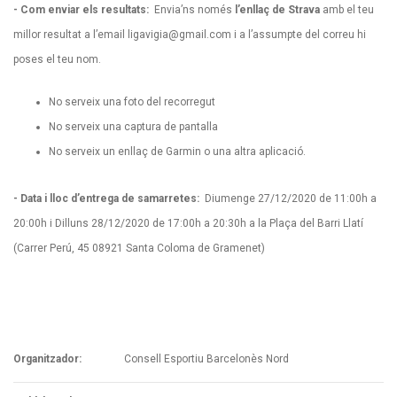
- Com enviar els resultats:
Envia’ns només
l’enllaç de Strava
amb el teu
millor resultat a l’email
ligavigia@gmail.com
i a l’assumpte del correu hi
poses el teu nom.
No serveix una foto del recorregut
No serveix una captura de pantalla
No serveix un enllaç de Garmin o una altra aplicació.
- Data i lloc d’entrega de samarretes:
Diumenge 27/12/2020 de 11:00h a
20:00h i Dilluns 28/12/2020 de 17:00h a 20:30h a la Plaça del Barri Llatí
(Carrer Perú, 45 08921 Santa Coloma de Gramenet)
Organitzador:
Consell Esportiu Barcelonès Nord